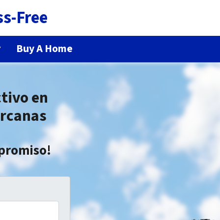
ss-Free
r
Buy A Home
tivo en
ercanas
mpromiso!