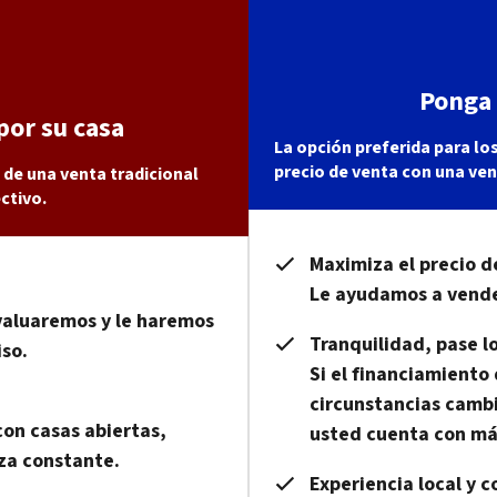
Ponga 
por su casa
La opción preferida para lo
precio de venta con una ven
 de una venta tradicional
ctivo.
Maximiza el precio d
Le ayudamos a vender
valuaremos y le haremos
Tranquilidad, pase l
so.
Si el financiamiento
circunstancias cambi
con casas abiertas,
usted cuenta con má
eza constante.
Experiencia local y 